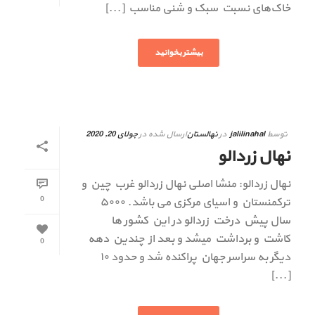
خاک‌های نسبت سبک و شنی مناسب [...]
بیشتر بخوانید
توسط
jalilinahal
در
نهالستان
ارسال شده در
جولای 20, 2020
نهال زردالو
نهال زردالو: منشا اصلی نهال زردالو غرب چین و
0
ترکمنستان و اسیای مرکزی می باشد. ۵۰۰۰
سال پیش درخت زردالو در این کشور ها
کاشت و برداشت میشد و بعد از چندین دهه
0
دیگر به سراسر جهان پراکنده شد و حدود ۱۰
[...]