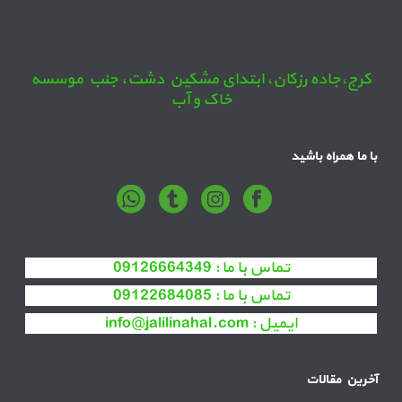
کرج،جاده رزکان، ابتدای مشکین دشت، جنب موسسه
خاک و آب
با ما همراه باشید
تماس با ما :
09126664349
تماس با ما :
09122684085
ایمیل :
info@jalilinahal.com
آخرین مقالات