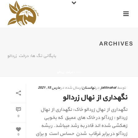
ARCHIVES
بایگانی تگ ها: درخت زردالو
خانه
»
درخت زردالو
توسط
jalilinahal
در
نهالستان
ارسال شده در
مارس 15, 2021
نگهداری از نهال زردالو
نگهداری از نهال زردالو خاک: نگهداری از نهال
0
زردالو : زردآلو در خاک های عمیق که بخوبی
زهکشی شده اند قادر به رشد میباشد. ریشه
زردآلو در برابر غرقاب شدن حساس است و برای
0