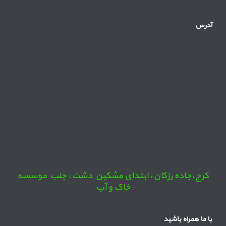
آدرس
کرج،جاده رزکان، ابتدای مشکین دشت، جنب موسسه
خاک و آب
با ما همراه باشید