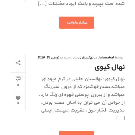
شده است بپیچد و باعث ایجاد مشکلات [...]
بیشتر بخوانید
توسط
jalilinahal
در
نهالستان
ارسال شده در
نوامبر 24, 2020
نهال کیوی
نهال کیوی: نهالستان جلیلی در کرج میوه ای
0
میباشد بسیار خوشمزه که از درون سبزرنگ
میباشد و از بیرون پوستی قهوه ای رنگ دارد.
از خواص آن می توان به آسان هضم بودن،
0
مدیریت فشار خون، تقویت سیستم ایمنی
[...]