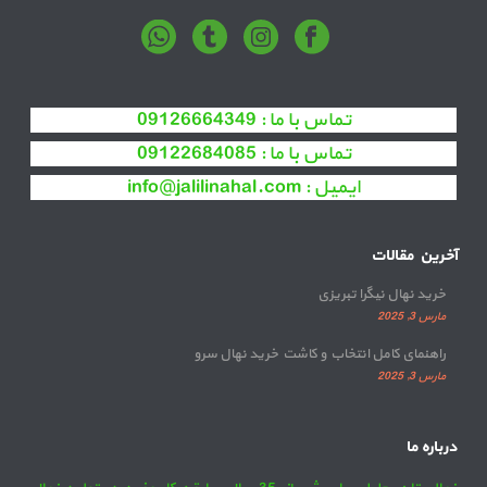
تماس با ما :
09126664349
تماس با ما :
09122684085
ایمیل :
info@jalilinahal.com
آخرین مقالات
خرید نهال نیگرا تبریزی
مارس 3, 2025
راهنمای کامل انتخاب و کاشت خرید نهال سرو
مارس 3, 2025
درباره ما