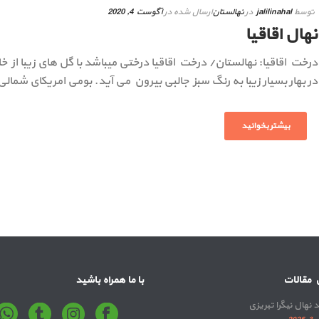
توسط
jalilinahal
در
نهالستان
ارسال شده در
آگوست 4, 2020
نهال اقاقیا
در بهار بسیار زیبا به رنگ سبز جالبی بیرون می آید. بومی امریکای شمالی
بیشتر بخوانید
 مقالات
با ما همراه باشید
 نهال نیگرا تبریزی