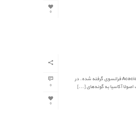
0
نهالستان جلیلی در کرج نگهداری از نهال اقاقیا: لغت اقاقیا که ظاهرا از Acacia فرانسوى گرفته شده. در
0
ولا آکاسیا به گونه‌هاى‌ [...]
0