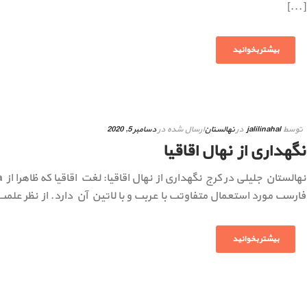
[...]
بیشتر بخوانید
توسط
jalilinahal
در
نهالستان
ارسال شده در
دسامبر 5, 2020
نگهداری از نهال اقاقیا
فارسى مورد استعمال متفاوتى با عربى و با لاتین آن دارد. از نظر علمى اص
بیشتر بخوانید