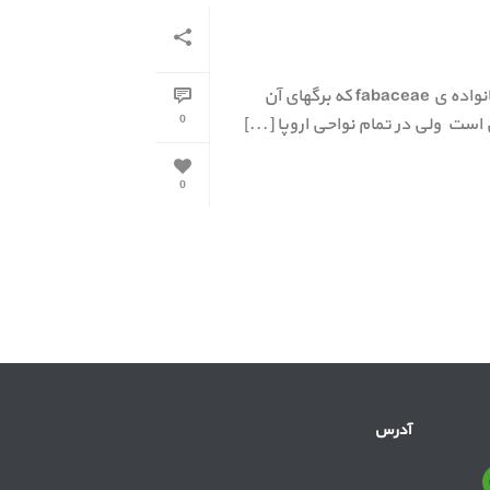
درخت اقاقیا: نهالستان/ درخت اقاقیا درختی میباشد با گل های زیبا از خانواده ی fabaceae که برگهای آن
0
 است ولی در تمام نواحی اروپا [...]
0
آدرس