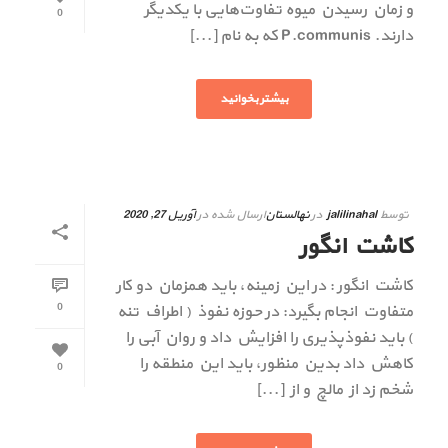
و زمان رسیدن میوه تفاوت‌هایی با یکدیگر
0
دارند. P.communis که به نام [...]
بیشتر بخوانید
توسط
jalilinahal
در
نهالستان
ارسال شده در
آوریل 27, 2020
کاشت انگور
کاشت انگور : در این زمینه، باید همزمان دو کار
0
متفاوت انجام بگیرد: در حوزه نفوذ ( اطراف تنه
) باید نفوذپذیری را افزایش داد و روان آبی را
کاهش داد بدین منظور، باید این منطقه را
0
شخم زد از مالچ و از [...]