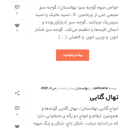
خواص میوه گوجه سبز: نهالستان/ گوجه سبز
0
منبعی غنی از ویتامین C ، اسید مالیک و اسید
سیتریک میباشد. گوجه سبز ادرارآور بوده و
اعمال کلیه‌ها را تنظیم می‌کند. گوجه سبز فشار
0
خون و چربی خون را کاهش [...]
بیشتر بخوانید
توسط
jalilinahal
در
نهالستان
ارسال شده در
می 4, 2020
نهال گلابی
انواع گلابی نهالستان/ نهال گلابی گونه‌ها و
0
همچنین ارقام و انواع دو رگه ی متفاوتی دارد
که در اندازه درخت، شکل تاج، شکل و رنگ میوه