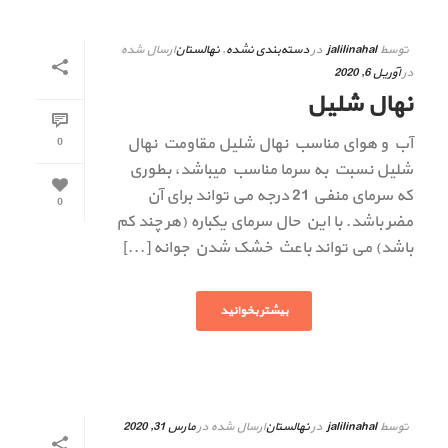
توسط
jalilinahal
در
دسته‌بندی نشده
,
نهالستان
ارسال شده
در
آوریل 6, 2020
نهال شلیل
آب و هوای مناسب نهال شلیل مقاومت نهال
0
شلیل نسبت به سرما مناسب میباشد، بطوری
که سرمای منفی 21 درجه می تواند برای آن
0
مضر باشد. با این حال سرمای یکباره (هر چند کم
باشد) می تواند باعث خشک شدن جوانه [...]
بیشتر بخوانید
توسط
jalilinahal
در
نهالستان
ارسال شده در
مارس 31, 2020