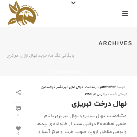
ARCHIVES
بایگانی تگ ها: خرید نهال ارزان در کرج
خانه
»
خرید نهال ارزان در کرج
توسط
jalilinahal
در
مقالات
,
نهال های غیر مثمر
,
نهالستان
ارسال شده در
مارس 2, 2023
نهال درخت تبریزی
مشخصات نهال تبریزی: نهال تبریزی با نام
0
علمی Populus درختی ست از خانواده ی بیدها
و بومی مناطق اروپا، جنوب غرب و مرکز آسیا و
0