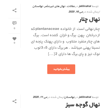
توسط
jalilinahal
در
مقالات
,
نهال های غیر مثمر
,
نهالستان
ارسال شده در
می 16, 2020
نهال چنار
چنار نهالی است از خانواده plantanaceae که
0
از درختان پهن برگ و خزان کننده است. برگ
های چنار منفرد متناوب و دارای پهنک پنجه ای
0
نسبتا پهنی میباشد . هر برگ دارای 5-3 لوب
نوک تیز و پای برگ ها دارای 2 [...]
بیشتر بخوانید
توسط
jalilinahal
در
نهالستان
ارسال شده در
می 11, 2020
نهال گوجه سبز