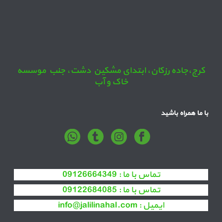
کرج،جاده رزکان، ابتدای مشکین دشت، جنب موسسه
خاک و آب
با ما همراه باشید
تماس با ما :
09126664349
تماس با ما :
09122684085
ایمیل :
info@jalilinahal.com