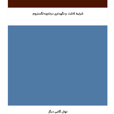
شرایط کاشت و نگهداری درختچه لگستروم
‌نهال گلابی درگز