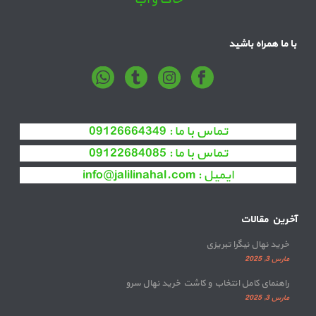
با ما همراه باشید
تماس با ما :
09126664349
تماس با ما :
09122684085
ایمیل :
info@jalilinahal.com
آخرین مقالات
خرید نهال نیگرا تبریزی
مارس 3, 2025
راهنمای کامل انتخاب و کاشت خرید نهال سرو
مارس 3, 2025